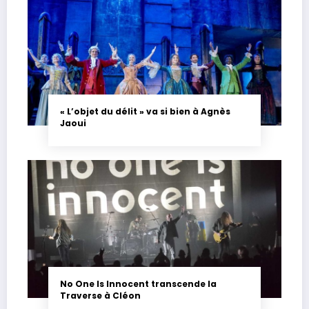
« L’objet du délit » va si bien à Agnès
Jaoui
No One Is Innocent transcende la
Traverse à Cléon