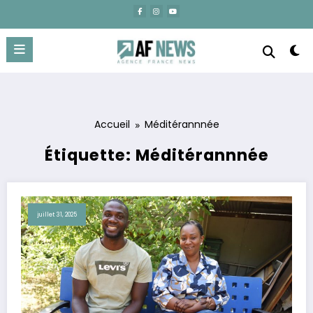
Aller
au
contenu
Accueil
Méditérannnée
Étiquette: Méditérannnée
juillet 31, 2025