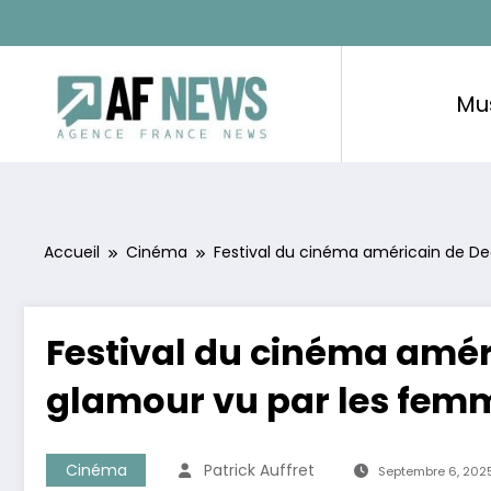
Aller
au
contenu
Mu
Accueil
Cinéma
Festival du cinéma américain de De
Festival du cinéma améri
glamour vu par les fem
Cinéma
Patrick Auffret
Septembre 6, 202