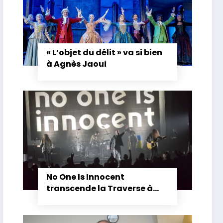
« L’objet du délit » va si bien
à Agnès Jaoui
No One Is Innocent
transcende la Traverse à
Cléon