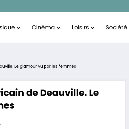
sique
Cinéma
Loisirs
Société
auville. Le glamour vu par les femmes
cain de Deauville. Le
mes
5